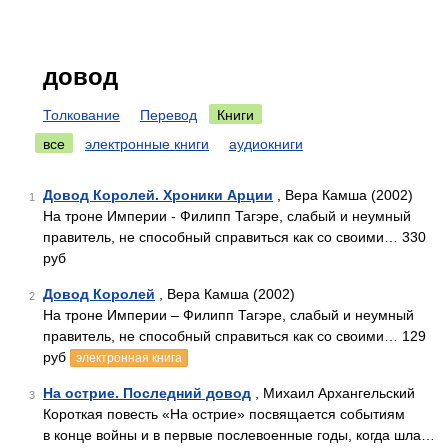
довод
Толкование
Перевод
Книги
все
электронные книги
аудиокниги
Довод Королей. Хроники Арции
, Вера Камша (2002)
1
На троне Империи - Филипп Тагэре, слабый и неумный
правитель, не способный справиться как со своими… 330
руб
Довод Королей
, Вера Камша (2002)
2
На троне Империи – Филипп Тагэре, слабый и неумный
правитель, не способный справиться как со своими… 129
руб
электронная книга
На острие. Последний довод
, Михаил Архангельский
3
Короткая повесть «На острие» посвящается событиям
в конце войны и в первые послевоенные годы, когда шла…