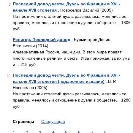
Последний довод чести. Дуэль во Франции в XVI -
8
начале XVII столетия
, Новоселов Василий (2005)
На протяжении столетий дуэль развивалась, менялись ее
правила, менялось и отношение к дуэли в обществе… 1806
руб
Религер. Последний довод
, Бурмистров Денис
9
Евгеньевич (2014)
Альтернативная Россия, наши дни. В этом мире правят
многочисленные религии и секты. И за прихожан, за их умы
и… 218 руб
Последний довод чести. Дуэль во Франции в XVI -
10
начале XVII столетия (подарочное издание)
, В. Р.
Новоселов (2005)
На протяжении столетий дуэль развивалась, менялись ее
правила, менялось и отношение к дуэли в обществе… 1280
руб
Страницы
Следующая
→
1
2
3
4
5
6
7
8